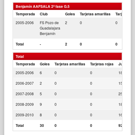
Benjamín AAFSALA 2ª fase G.5
Temporada
Club
Goles
Tarjetas amarillas
Tarjetas ro
2005-2006
FS Pozo de
2
0
0
Guadalajara
Benjamín
Total
-
2
0
0
Total
Temporada
Goles
Tarjetas amarillas
Tarjetas rojas
Jugados
2005-2006
6
0
0
18
2006-2007
2
0
0
15
2007-2008
5
0
0
25
2008-2009
9
0
0
18
2009-2010
8
0
0
16
Total
30
0
0
92