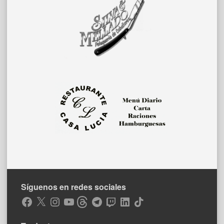
Síguenos en redes sociales
Facebook
X
Instagram
YouTube
Threads
Telegram
Twitch
LinkedIn
TikTok