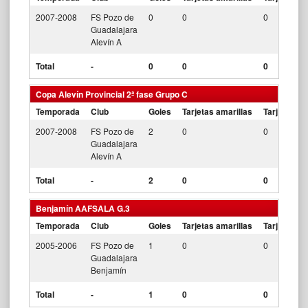
2007-2008
FS Pozo de
0
0
0
Guadalajara
Alevín A
Total
-
0
0
0
Copa Alevín Provincial 2ª fase Grupo C
Temporada
Club
Goles
Tarjetas amarillas
Tarjetas ro
2007-2008
FS Pozo de
2
0
0
Guadalajara
Alevín A
Total
-
2
0
0
Benjamín AAFSALA G.3
Temporada
Club
Goles
Tarjetas amarillas
Tarjetas ro
2005-2006
FS Pozo de
1
0
0
Guadalajara
Benjamín
Total
-
1
0
0