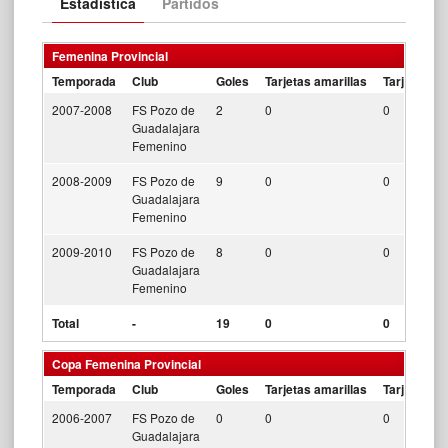
Estadística
Partidos
Femenina Provincial
Temporada
Club
Goles
Tarjetas amarillas
Tarjetas ro
2007-2008
FS Pozo de
2
0
0
Guadalajara
Femenino
2008-2009
FS Pozo de
9
0
0
Guadalajara
Femenino
2009-2010
FS Pozo de
8
0
0
Guadalajara
Femenino
Total
-
19
0
0
Copa Femenina Provincial
Temporada
Club
Goles
Tarjetas amarillas
Tarjetas ro
2006-2007
FS Pozo de
0
0
0
Guadalajara