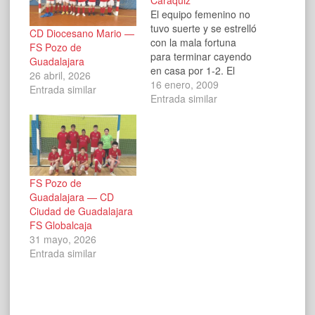
Caraquiz
El equipo femenino no
tuvo suerte y se estrelló
CD Diocesano Mario —
con la mala fortuna
FS Pozo de
para terminar cayendo
Guadalajara
en casa por 1-2. El
26 abril, 2026
resultado no refleja lo
16 enero, 2009
Entrada similar
que pasó en el terreno
Entrada similar
de juego, ya que fueron
las locales las que
pusieron el juego y las
ocasiones, y Caraquiz
se limitó a…
FS Pozo de
Guadalajara — CD
Ciudad de Guadalajara
FS Globalcaja
31 mayo, 2026
Entrada similar