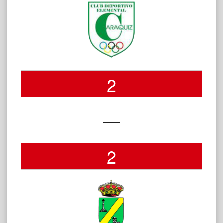
2
—
2