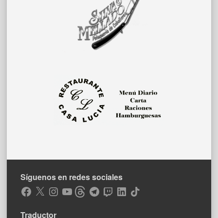
Síguenos en redes sociales
Facebook
X
Instagram
YouTube
Threads
Telegram
Twitch
LinkedIn
TikTok
Traductor