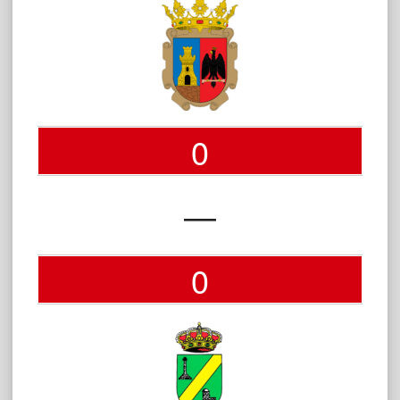
0
—
0