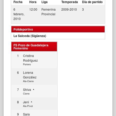
Fecha
Hora
Liga
Temporada
Día de partido
6
12:00
Femenina
2009-2010
3
febrero,
Provincial
2010
Polideportivo
La Salceda (Sigüenza)
FS Pozo de Guadalajara
Femenino
1
Cristina
Rodríguez
Portero
6
Lorena
González
Ala-Cierre
7
Shiva
Cierre
8
Jeni
Ala-Pívot
9
Sara