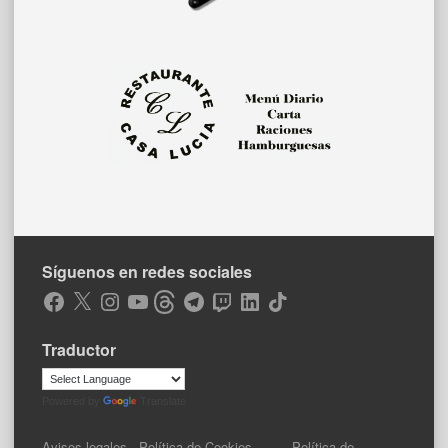
Síguenos en redes sociales
Facebook
X
Instagram
YouTube
Threads
Telegram
Twitch
LinkedIn
TikTok
Traductor
Powered by
Translate
Avisos legales
·
Política de Cookies
·
Política de