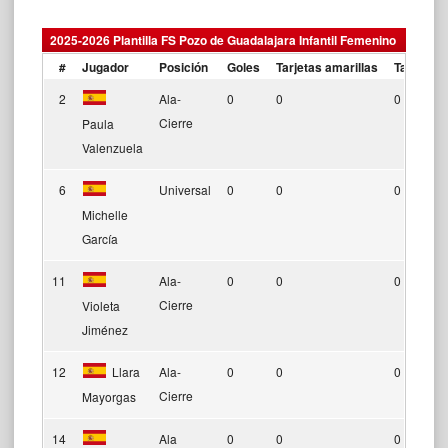
2025-2026 Plantilla FS Pozo de Guadalajara Infantil Femenino
#
Jugador
Posición
Goles
Tarjetas amarillas
Tarjetas 
2
Ala-
0
0
0
Cierre
Paula
Valenzuela
6
Universal
0
0
0
Michelle
García
11
Ala-
0
0
0
Cierre
Violeta
Jiménez
12
Llara
Ala-
0
0
0
Cierre
Mayorgas
14
Ala
0
0
0