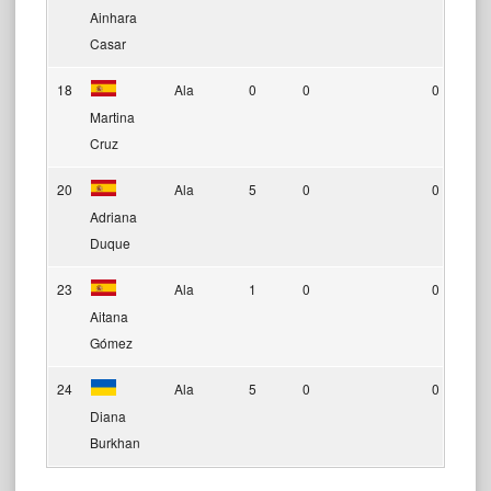
Ainhara
Casar
18
Ala
0
0
0
Martina
Cruz
20
Ala
5
0
0
Adriana
Duque
23
Ala
1
0
0
Aitana
Gómez
24
Ala
5
0
0
Diana
Burkhan