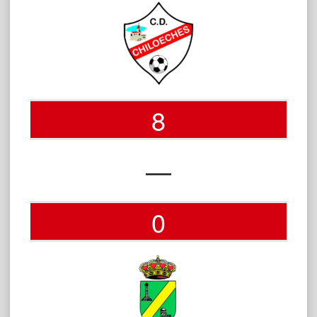
8
—
0