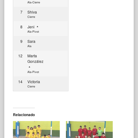
Ala-Cierre
7
Shiva
Cierre
8
Jeni
Ala-Pívot
9
Sara
Ala
12
Marta
González
Ala-Pívot
14
Victoria
Cierre
Relacionado