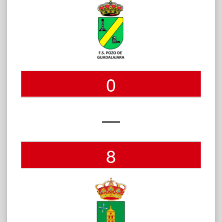
0
—
8