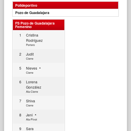
Polideportivo
Pozo de Guadalajara
FS Pozo de Guadalajara
Femenino
1
Cristina
Rodríguez
Portero
2
Judit
Cierre
5
Nieves
Cierre
6
Lorena
González
Ala-Cierre
7
Shiva
Cierre
8
Jeni
Ala-Pívot
9
Sara