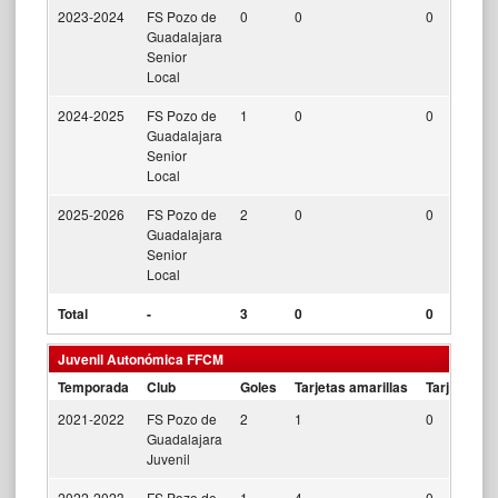
2023-2024
FS Pozo de
0
0
0
Guadalajara
Senior
Local
2024-2025
FS Pozo de
1
0
0
Guadalajara
Senior
Local
2025-2026
FS Pozo de
2
0
0
Guadalajara
Senior
Local
Total
-
3
0
0
Juvenil Autonómica FFCM
Temporada
Club
Goles
Tarjetas amarillas
Tarjetas ro
2021-2022
FS Pozo de
2
1
0
Guadalajara
Juvenil
2022-2023
FS Pozo de
1
4
0