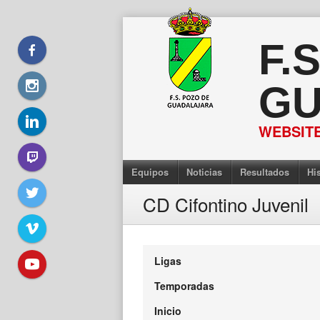
Saltar
al
F.
contenido
GU
WEBSITE
Equipos
Noticias
Resultados
His
CD Cifontino Juvenil
Ligas
Temporadas
Inicio