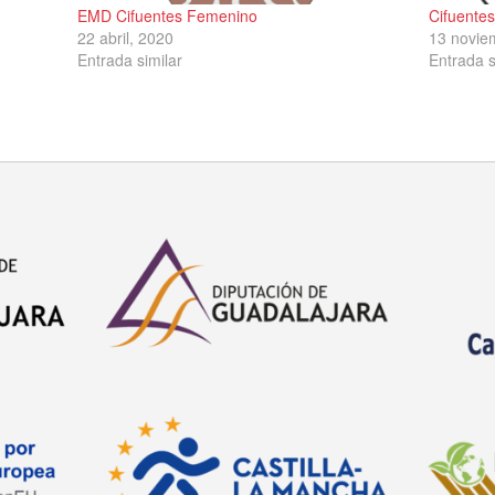
EMD Cifuentes Femenino
Cifuente
22 abril, 2020
13 novie
Entrada similar
Entrada s