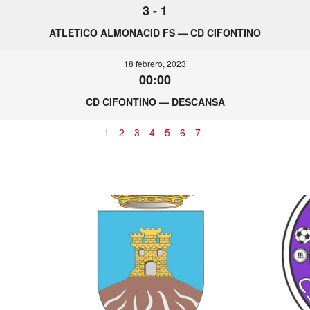
3
-
1
ATLETICO ALMONACID FS — CD CIFONTINO
18 febrero, 2023
00:00
CD CIFONTINO — DESCANSA
1
2
3
4
5
6
7