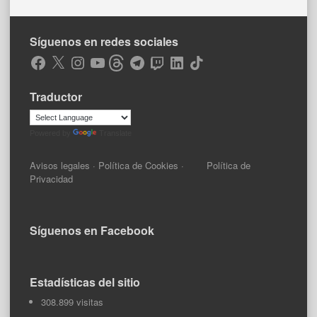
Síguenos en redes sociales
Facebook
X
Instagram
YouTube
Threads
Telegram
Twitch
LinkedIn
TikTok
Traductor
Powered by
Translate
Avisos legales
·
Política de Cookies
·
Política de
Privacidad
Síguenos en Facebook
Estadísticas del sitio
308.899 visitas