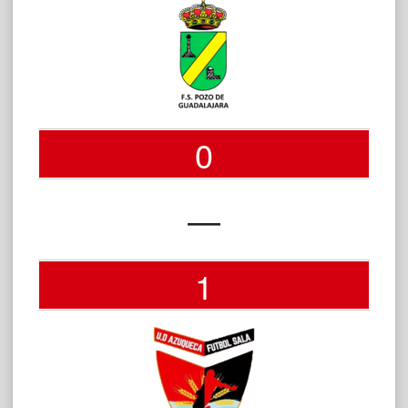
0
—
1