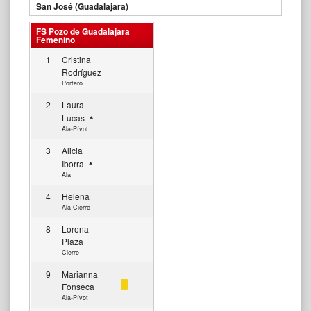
San José (Guadalajara)
FS Pozo de Guadalajara
Femenino
1
Cristina
Rodríguez
Portero
2
Laura
Lucas
Ala-Pívot
3
Alicia
Iborra
Ala
4
Helena
Ala-Cierre
8
Lorena
Plaza
Cierre
9
Marianna
Fonseca
Ala-Pívot