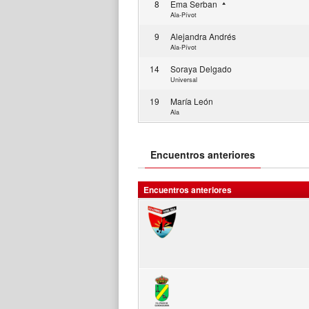
8
Ema Serban
Ala-Pívot
9
Alejandra Andrés
Ala-Pívot
14
Soraya Delgado
Universal
19
María León
Ala
Encuentros anteriores
Encuentros anteriores