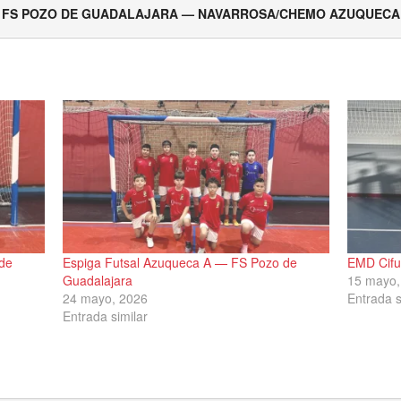
FS POZO DE GUADALAJARA — NAVARROSA/CHEMO AZUQUECA
de
Espiga Futsal Azuqueca A — FS Pozo de
EMD Cifu
Guadalajara
15 mayo,
24 mayo, 2026
Entrada s
Entrada similar