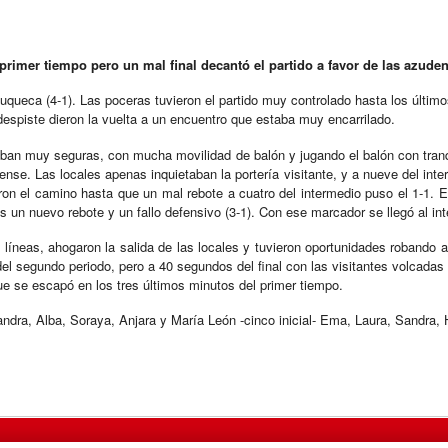
rimer tiempo pero un mal final decantó el partido a favor de las azude
uqueca (4-1). Las poceras tuvieron el partido muy controlado hasta los últim
espiste dieron la vuelta a un encuentro que estaba muy encarrilado.
aban muy seguras, con mucha movilidad de balón y jugando el balón con tranqu
ense. Las locales apenas inquietaban la portería visitante, y a nueve del inte
ron el camino hasta que un mal rebote a cuatro del intermedio puso el 1-1. 
s un nuevo rebote y un fallo defensivo (3-1). Con ese marcador se llegó al in
 líneas, ahogaron la salida de las locales y tuvieron oportunidades robando a
del segundo periodo, pero a 40 segundos del final con las visitantes volcadas ll
ue se escapó en los tres últimos minutos del primer tiempo.
ndra, Alba, Soraya, Anjara y María León -cinco inicial- Ema, Laura, Sandra,