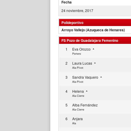
Fecha
24 noviembre, 2017
Polideportivo
Arroyo Vallejo (Azuqueca de Henares)
FS Pozo de Guadalajara Femenino
1
Eva Orozco
Portero
2
Laura Lucas
Ala-Pívot
3
Sandra Vaquero
Ala-Pívot
4
Helena
Ala-Cierre
5
Alba Fernández
Ala-Cierre
6
Anjara
Ala