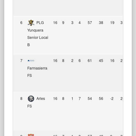
6
PLG
16
9
3
4
57
38
19
30
Yunquera
Senior Local
B
7
16
8
2
6
61
45
16
26
Farmasierra
FS
8
Arles
16
8
1
7
54
56
-2
25
FS