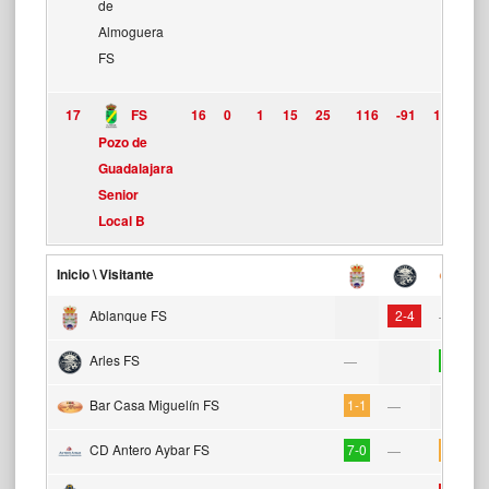
de
Almoguera
FS
17
FS
16
0
1
15
25
116
-91
1
Pozo de
Guadalajara
Senior
Local B
Inicio \ Visitante
Ablanque FS
2-4
—
Arles FS
8-4
—
Bar Casa Miguelín FS
1-1
—
CD Antero Aybar FS
7-0
4-4
—