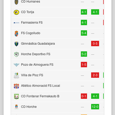
CD Humanes
1-2
—
—
CD Torija
4-1
4-1
1-5
Farmasierra FS
4-1
3-6
—
FS Cogolludo
5-4
—
—
Gimnástica Guadalajara
0-5
—
—
Horche Deportivo FS
5-2
—
—
Pozo de Almoguera FS
1-5
—
—
Villa de Pioz FS
2-3
3-2
—
Atlético Almonacid FS Local
4-0
—
—
CD Fontanar Fermakauto B
0-1
4-1
9-4
CD Horche
12-0
—
—