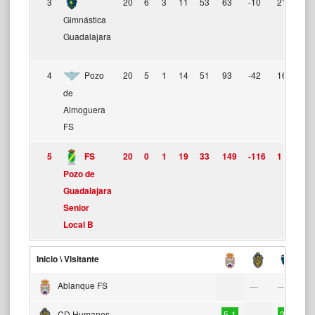
3
20
6
3
11
53
63
-10
21
Gimnástica
Guadalajara
4
Pozo
20
5
1
14
51
93
-42
16
de
Almoguera
FS
5
FS
20
0
1
19
33
149
-116
1
Pozo de
Guadalajara
Senior
Local B
Inicio \ Visitante
Ablanque FS
6
—
—
CD Humanes
5-1
2-1
—