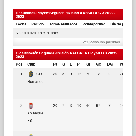
Resultados Playoff Segunda división AAFSALA G.3 2022-
2023
Fecha
Partido
Hora/Resultados
Polideportivo
Día de partido
No data available in table
Ver todos los partidos
Clasificación Segunda división AAFSALA Playoff G.3 2022-
2023
Pos
Club
PJ
G
E
P
GF
GC
DG
Pts
Fo
1
CD
20
8
0
12
70
72
-2
24
Humanes
2
20
7
3
10
60
67
-7
24
Ablanque
FS