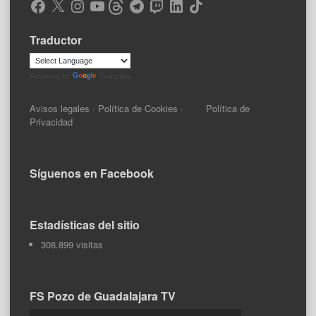
Facebook
X
Instagram
YouTube
Threads
Telegram
Twitch
LinkedIn
TikTok
Traductor
Powered by
Translate
Avisos legales
·
Política de Cookies
·
Política de
Privacidad
Síguenos en Facebook
Estadísticas del sitio
308.899 visitas
FS Pozo de Guadalajara TV