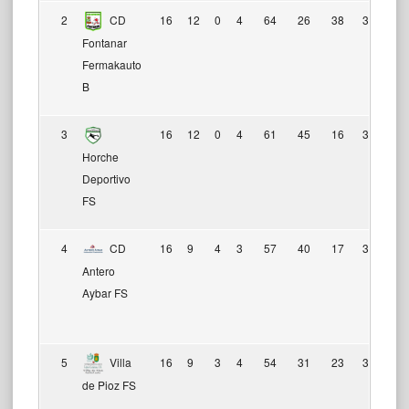
2
CD
16
12
0
4
64
26
38
36
Fontanar
Fermakauto
B
3
16
12
0
4
61
45
16
36
Horche
Deportivo
FS
4
CD
16
9
4
3
57
40
17
31
Antero
Aybar FS
5
Villa
16
9
3
4
54
31
23
30
de Pioz FS