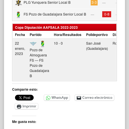
PLG Yunquera Senior Local B
3-3
—
—
FS Pozo de Guadalajara Senior Local B
0-8
—
—
Copa Diputación AAFSALA 2022-2023
Fecha
Partido
Hora/Resultados
Polideportivo
Día de par
22
10 - 0
San José
Ronda Pre
enero,
(Guadalajara)
Pozo de
2023
Almoguera
FS — FS
Pozo de
Guadalajara
B
Comparte esto:
WhatsApp
Correo electrónico
Imprimir
Me gusta esto: