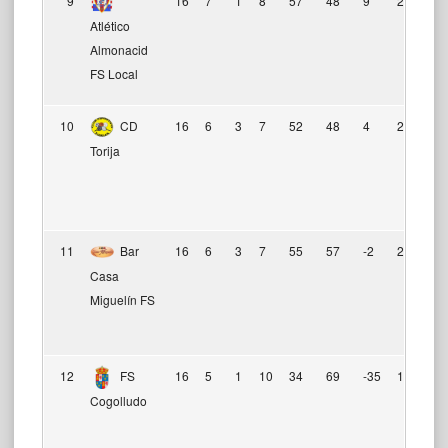
9
16
7
1
8
57
48
9
22
Atlético
Almonacid
FS Local
10
CD
16
6
3
7
52
48
4
21
Torija
11
Bar
16
6
3
7
55
57
-2
21
Casa
Miguelín FS
12
FS
16
5
1
10
34
69
-35
16
Cogolludo