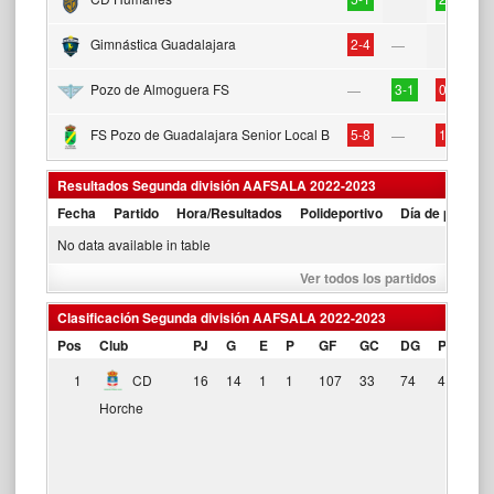
Gimnástica Guadalajara
2-4
—
—
Pozo de Almoguera FS
3-1
0-5
—
FS Pozo de Guadalajara Senior Local B
5-8
1-6
—
—
Resultados Segunda división AAFSALA 2022-2023
Fecha
Partido
Hora/Resultados
Polideportivo
Día de partido
No data available in table
Ver todos los partidos
Clasificación Segunda división AAFSALA 2022-2023
Pos
Club
PJ
G
E
P
GF
GC
DG
Pts
Fo
1
CD
16
14
1
1
107
33
74
43
Horche