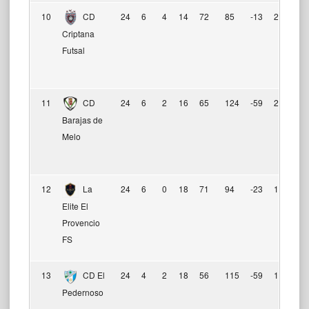
10
CD
24
6
4
14
72
85
-13
22
Criptana
Futsal
11
CD
24
6
2
16
65
124
-59
20
Barajas de
Melo
12
La
24
6
0
18
71
94
-23
18
Elite El
Provencio
FS
13
CD El
24
4
2
18
56
115
-59
11
Pedernoso