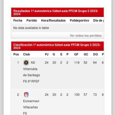
Resultados 1ª autonómica fútbol-sala FFCM Grupo 2 2023-
2024
Fecha
Partido
Hora/Resultados
Polideportivo
Día de partido
No data available in table
Ver todos los partidos
Clasificación 1ª autonómica fútbol-sala FFCM Grupo 2 2023-
2024
Pos
Club
PJ
G
E
P
GF
GC
DG
Pts
Fo
1
AD
24
20
2
2
116
52
64
62
Villarrubia
de Santiago
FS 3ª RFEF
2
24
20
2
2
130
57
73
62
Euroarmavi
Villacañas
FS