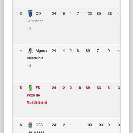
3
CD
24
16
1
7
123
85
38
49
Quintanar
FS
4
Algesa
24
14
2
8
80
71
9
44
Villarrubia
FS
5
FS
24
12
2
10
89
83
6
38
Pozo de
Guadalajara
6
CFS
24
12
1
11
103
103
0
37
Las Mesas