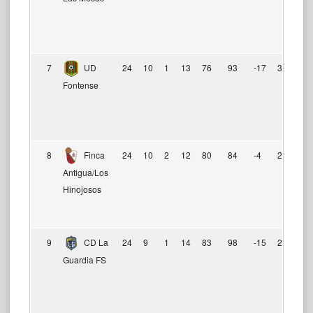
7
UD
24
10
1
13
76
93
-17
31
Fontense
8
Finca
24
10
2
12
80
84
-4
29
Antigua/Los
Hinojosos
9
CD La
24
9
1
14
83
98
-15
28
Guardia FS