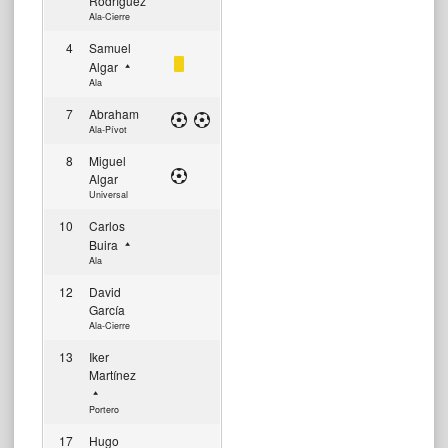
Rodríguez
Ala-Cierre
4
Samuel
Algar
Ala
7
Abraham
Ala-Pívot
8
Miguel
Algar
Universal
10
Carlos
Buira
Ala
12
David
García
Ala-Cierre
13
Iker
Martínez
Portero
17
Hugo