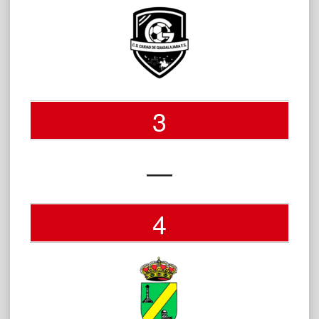
3
—
4