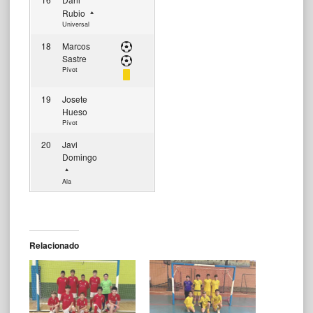
Rubio
Universal
18
Marcos
Sastre
Pívot
19
Josete
Hueso
Pívot
20
Javi
Domingo
Ala
Relacionado