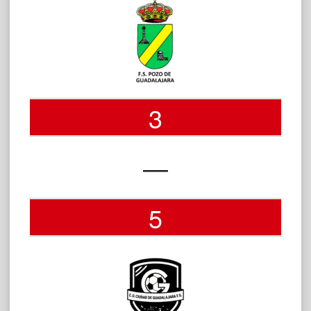
3
—
5