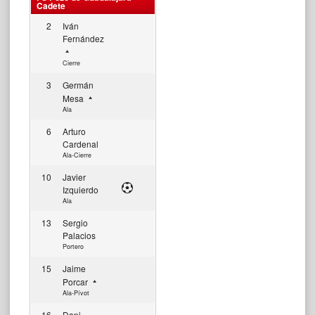
Cadete
2
Iván
Fernández
Cierre
3
Germán
Mesa
Ala
6
Arturo
Cardenal
Ala-Cierre
10
Javier
Izquierdo
Ala
13
Sergio
Palacios
Portero
15
Jaime
Porcar
Ala-Pívot
16
Dani