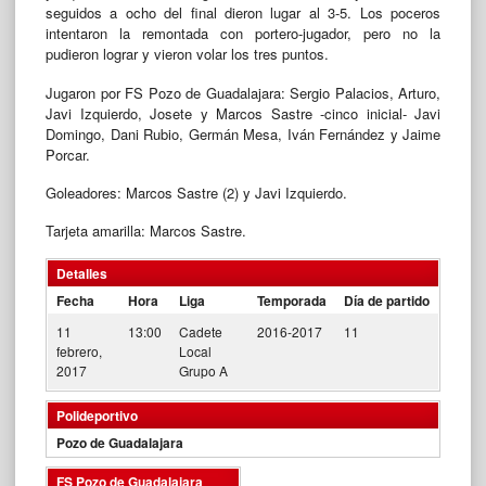
seguidos a ocho del final dieron lugar al 3-5. Los poceros
intentaron la remontada con portero-jugador, pero no la
pudieron lograr y vieron volar los tres puntos.
Jugaron por FS Pozo de Guadalajara: Sergio Palacios, Arturo,
Javi Izquierdo, Josete y Marcos Sastre -cinco inicial- Javi
Domingo, Dani Rubio, Germán Mesa, Iván Fernández y Jaime
Porcar.
Goleadores: Marcos Sastre (2) y Javi Izquierdo.
Tarjeta amarilla: Marcos Sastre.
Detalles
Fecha
Hora
Liga
Temporada
Día de partido
11
13:00
Cadete
2016-2017
11
febrero,
Local
2017
Grupo A
Polideportivo
Pozo de Guadalajara
FS Pozo de Guadalajara