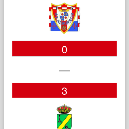
0
—
3