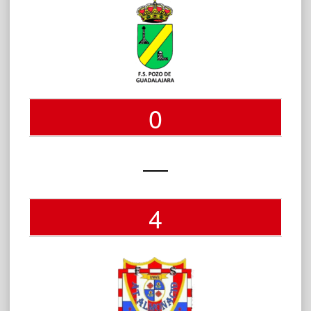
0
—
4