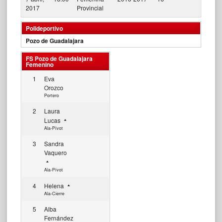
2017
Provincial
Polideportivo
Pozo de Guadalajara
FS Pozo de Guadalajara
Femenino
1
Eva
Orozco
Portero
2
Laura
Lucas
Ala-Pívot
3
Sandra
Vaquero
Ala-Pívot
4
Helena
Ala-Cierre
5
Alba
Fernández