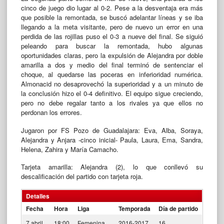
cinco de juego dio lugar al 0-2. Pese a la desventaja era más
que posible la remontada, se buscó adelantar líneas y se iba
llegando a la meta visitante, pero de nuevo un error en una
perdida de las rojillas puso el 0-3 a nueve del final. Se siguió
peleando para buscar la remontada, hubo algunas
oportunidades claras, pero la expulsión de Alejandra por doble
amarilla a dos y medio del final terminó de sentenciar el
choque, al quedarse las poceras en inferioridad numérica.
Almonacid no desaprovechó la superioridad y a un minuto de
la conclusión hizo el 0-4 definitivo. El equipo sigue creciendo,
pero no debe regalar tanto a los rivales ya que ellos no
perdonan los errores.
Jugaron por FS Pozo de Guadalajara: Eva, Alba, Soraya,
Alejandra y Anjara -cinco inicial- Paula, Laura, Ema, Sandra,
Helena, Zahira y María Camacho.
Tarjeta amarilla: Alejandra (2), lo que conllevó su
descalificación del partido con tarjeta roja.
Detalles
Fecha
Hora
Liga
Temporada
Día de partido
7 abril,
18:00
Femenina
2016-2017
16