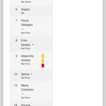
Ala-Cierre
6
Anjara
Ala
7
Paula
Gallegos
Ala-Pívot
8
Ema
Serban
Ala-Pívot
9
Alejandra
Andrés
Ala-Pívot
10
Zahira
Ala-Pívot
12
María
Camacho
Ala-Pívot
14
Soraya