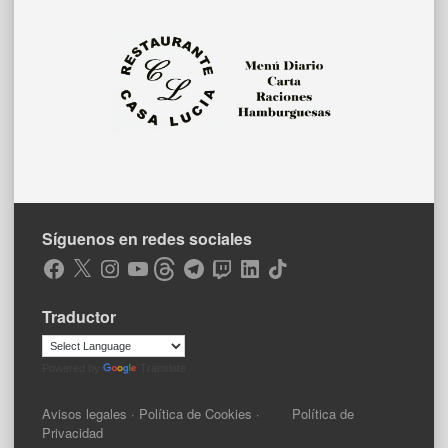
Síguenos en redes sociales
Facebook
X
Instagram
YouTube
Threads
Telegram
Twitch
LinkedIn
TikTok
Traductor
Powered by
Translate
Avisos legales
·
Política de Cookies
·
Política de
Privacidad