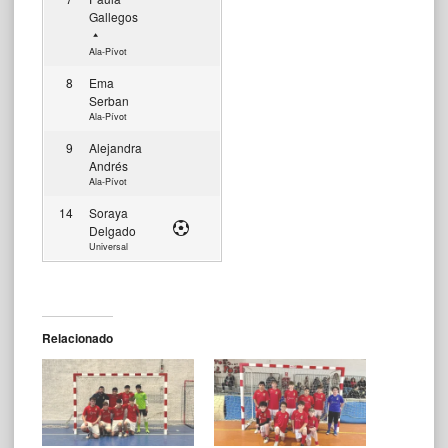
Gallegos
Ala-Pívot
8
Ema
Serban
Ala-Pívot
9
Alejandra
Andrés
Ala-Pívot
14
Soraya
Delgado
Universal
Relacionado