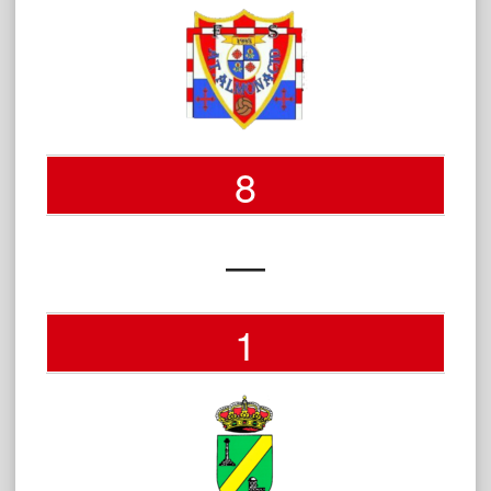
8
—
1