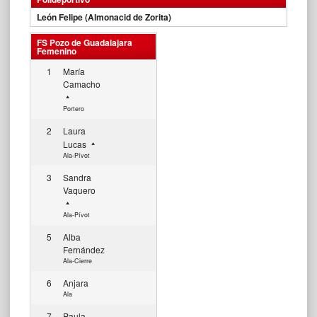
León Felipe (Almonacid de Zorita)
FS Pozo de Guadalajara
Femenino
1
María
Camacho
Portero
2
Laura
Lucas
Ala-Pívot
3
Sandra
Vaquero
Ala-Pívot
5
Alba
Fernández
Ala-Cierre
6
Anjara
Ala
7
Paula