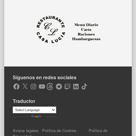
Síguenos en redes sociales
Facebook
X
Instagram
YouTube
Threads
Telegram
Twitch
LinkedIn
TikTok
Traductor
Powered by
Translate
Avisos legales
·
Política de Cookies
·
Política de