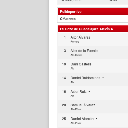
Polideportivo
Cifuentes
FS Pozo de Guadalajara Alevín A
1
Aitor Álvarez
Portero
3
Álex de la Fuente
Ala-Cierre
10
Dani Castells
Ala
14
Daniel Baldominos
Ala
16
Asier Ruiz
Ala
20
Samuel Álvarez
Ala-Pívot
25
Daniel Alarcón
Ala-Pívot