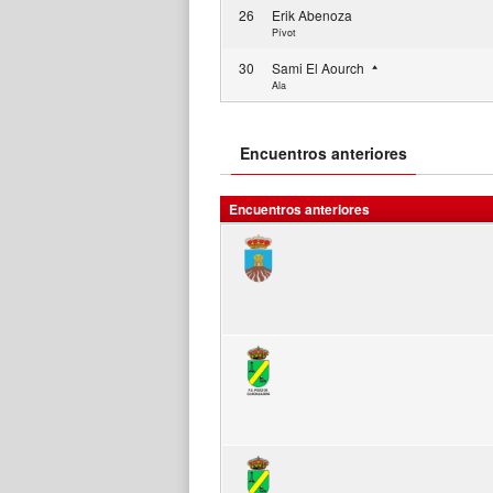
26
Erik Abenoza
Pívot
30
Sami El Aourch
Ala
Encuentros anteriores
Encuentros anteriores