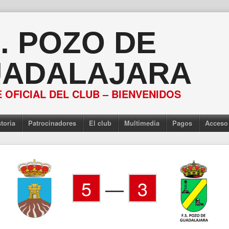
S. POZO DE
ADALAJARA
 OFICIAL DEL CLUB – BIENVENIDOS
toria
Patrocinadores
El club
Multimedia
Pagos
Acceso
5
—
3