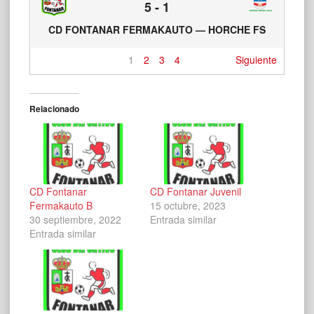
5
-
1
CD FONTANAR FERMAKAUTO — HORCHE FS
1
2
3
4
Siguiente
Relacionado
CD Fontanar
CD Fontanar Juvenil
Fermakauto B
15 octubre, 2023
30 septiembre, 2022
Entrada similar
Entrada similar