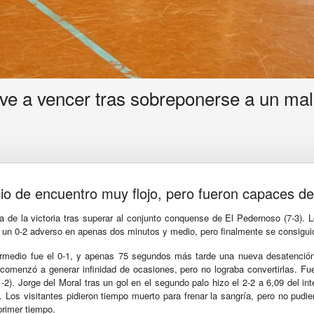
ve a vencer tras sobreponerse a un mal
cio de encuentro muy flojo, pero fueron capaces de
 de la victoria tras superar al conjunto conquense de El Pedernoso (7-3). L
 un 0-2 adverso en apenas dos minutos y medio, pero finalmente se consiguió 
ermedio fue el 0-1, y apenas 75 segundos más tarde una nueva desatención 
omenzó a generar infinidad de ocasiones, pero no lograba convertirlas. Fue 
1-2). Jorge del Moral tras un gol en el segundo palo hizo el 2-2 a 6,09 del
. Los visitantes pidieron tiempo muerto para frenar la sangría, pero no pudie
rimer tiempo.