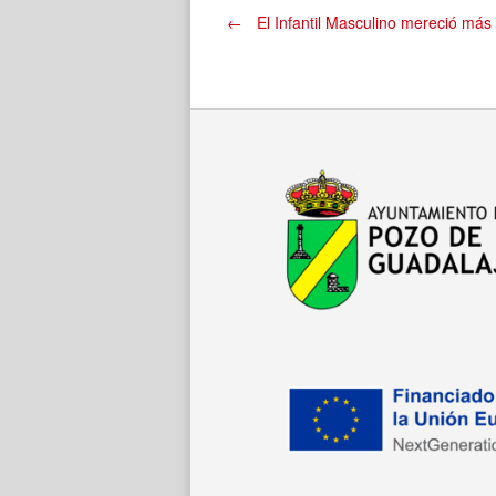
Navegación
←
El Infantil Masculino mereció más
de
entradas