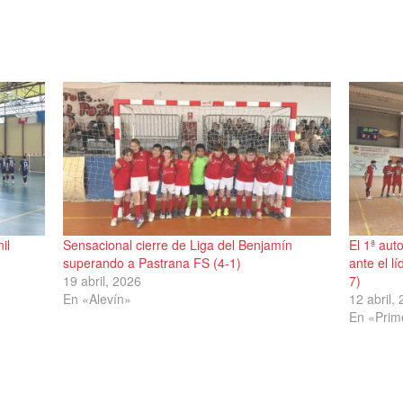
il
Sensacional cierre de Liga del Benjamín
El 1ª aut
superando a Pastrana FS (4-1)
ante el l
19 abril, 2026
7)
En «Alevín»
12 abril,
En «Prim