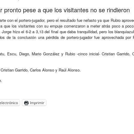
r pronto pese a que los visitantes no se rindieron
te con el portero-jugador, pero el resultado fue nefasto ya que Rubio aprove
 ya que los visitantes con su empuje comenzaron a meter atrás poco a poco
Jorge hizo el 6-2 a 3,13 del final que daba tranquilidad, pero los blanquiazu
dos de la conclusión una pérdida de portero-jugador fue aprovechada por R
, Escu, Diego, Mario González y Rubio -cinco inicial- Cristian Garrido, C
 Cristian Garrido, Carlos Alonso y Raúl Alonso.
e.
electrónico
Imprimir