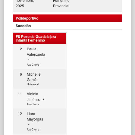
noviembre,
Femenino
2025
Provincial
Polideportivo
Sacedón
FS Pozo de Guadalajara
Infantil Femenino
2
Paula
Valenzuela
Ala-Cierre
6
Michelle
García
Universal
11
Violeta
Jiménez
Ala-Cierre
12
Llara
Mayorgas
Ala-Cierre