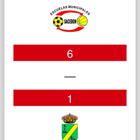
6
—
1