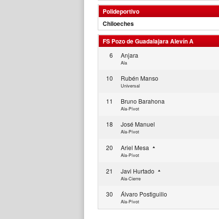
Polideportivo
Chiloeches
FS Pozo de Guadalajara Alevín A
6
Anjara
Ala
10
Rubén Manso
Universal
11
Bruno Barahona
Ala-Pívot
18
José Manuel
Ala-Pívot
20
Ariel Mesa
Ala-Pívot
21
Javi Hurtado
Ala-Cierre
30
Álvaro Postiguillo
Ala-Pívot