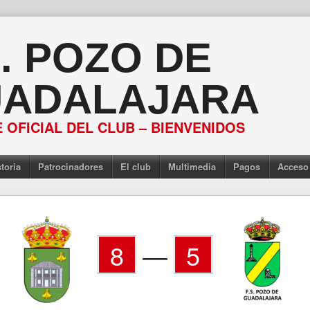
S. POZO DE
ADALAJARA
 OFICIAL DEL CLUB – BIENVENIDOS
toria
Patrocinadores
El club
Multimedia
Pagos
Acceso
8
—
5