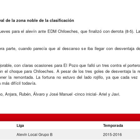
val de la zona noble de la clasificación
ueves para el alevín ante EDM Chiloeches, que finalizó con derrota (8-5). La
era parte, cuando parecía que al descanso se iba llegar con desventaja de 
ble, con claras ocasiones para El Pozo que falló un tres contra el portero 
ún el choque para Chiloeches. A pesar de los tres goles de desventaja la r
ener la remontada. La fortuna no estuvo del lado rojillo, ya que cada ve
más difícil todavía.
 Anjara, Rubén, Álvaro y José Manuel -cinco inicial- Ariel y Javi.
Liga
Temporada
Alevín Local Grupo B
2015-2016