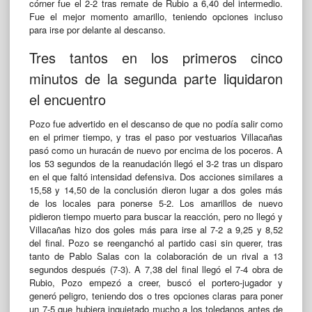
córner fue el 2-2 tras remate de Rubio a 6,40 del intermedio.
Fue el mejor momento amarillo, teniendo opciones incluso
para irse por delante al descanso.
Tres tantos en los primeros cinco
minutos de la segunda parte liquidaron
el encuentro
Pozo fue advertido en el descanso de que no podía salir como
en el primer tiempo, y tras el paso por vestuarios Villacañas
pasó como un huracán de nuevo por encima de los poceros. A
los 53 segundos de la reanudación llegó el 3-2 tras un disparo
en el que faltó intensidad defensiva. Dos acciones similares a
15,58 y 14,50 de la conclusión dieron lugar a dos goles más
de los locales para ponerse 5-2. Los amarillos de nuevo
pidieron tiempo muerto para buscar la reacción, pero no llegó y
Villacañas hizo dos goles más para irse al 7-2 a 9,25 y 8,52
del final. Pozo se reenganchó al partido casi sin querer, tras
tanto de Pablo Salas con la colaboración de un rival a 13
segundos después (7-3). A 7,38 del final llegó el 7-4 obra de
Rubio, Pozo empezó a creer, buscó el portero-jugador y
generó peligro, teniendo dos o tres opciones claras para poner
un 7-5 que hubiera inquietado mucho a los toledanos antes de