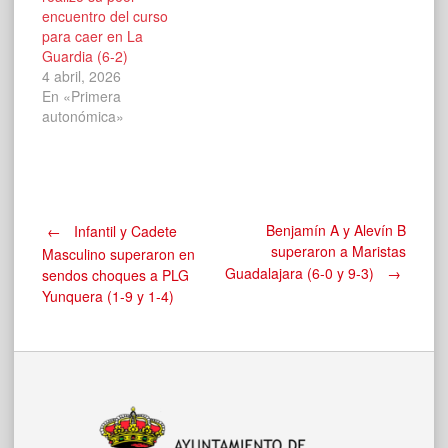
encuentro del curso
para caer en La
Guardia (6-2)
4 abril, 2026
En «Primera
autonómica»
Navegación
Benjamín A y Alevín B
←
Infantil y Cadete
superaron a Maristas
Masculino superaron en
Guadalajara (6-0 y 9-3)
→
sendos choques a PLG
de
Yunquera (1-9 y 1-4)
entradas