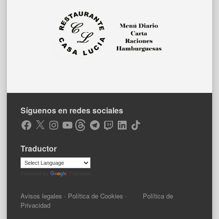
Síguenos en redes sociales
Facebook
X
Instagram
YouTube
Threads
Telegram
Twitch
LinkedIn
TikTok
Traductor
Powered by
Translate
Avisos legales
·
Política de Cookies
·
Política de
Privacidad