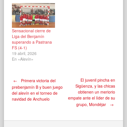
Sensacional cierre de
Liga del Benjamín
superando a Pastrana
FS (4-1)
19 abril, 2026
En «Alevín»
Navegación
El juvenil pincha en
←
Primera victoria del
Sigüenza, y las chicas
prebenjamín B y buen juego
obtienen un meriorio
del alevín en el torneo de
de
empate ante el líder de su
navidad de Anchuelo
grupo, Mondéjar
→
entradas