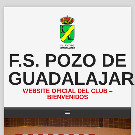
Saltar
al
contenido
F.S. POZO DE
GUADALAJAR
WEBSITE OFICIAL DEL CLUB –
BIENVENIDOS