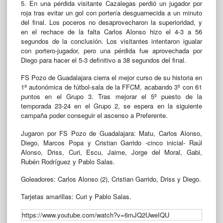
5. En una pérdida visitante Cazalegas perdió un jugador por
roja tras evitar un gol con portería desguarnecida a un minuto
del final. Los poceros no desaprovecharon la superioridad, y
en el rechace de la falta Carlos Alonso hizo el 4-3 a 56
segundos de la conclusión. Los visitantes intentaron igualar
con portero-jugador, pero una pérdida fue aprovechada por
Diego para hacer el 5-3 definitivo a 38 segundos del final.
FS Pozo de Guadalajara cierra el mejor curso de su historia en
1ª autonómica de fútbol-sala de la FFCM, acabando 3º con 61
puntos en el Grupo 3. Tras mejorar el 5º puesto de la
temporada 23-24 en el Grupo 2, se espera en la siguiente
campaña poder conseguir el ascenso a Preferente.
Jugaron por FS Pozo de Guadalajara: Matu, Carlos Alonso,
Diego, Marcos Popa y Cristian Garrido -cinco inicial- Raúl
Alonso, Driss, Curi, Escu, Jaime, Jorge del Moral, Gabi,
Rubén Rodríguez y Pablo Salas.
Goleadores: Carlos Alonso (2), Cristian Garrido, Driss y Diego.
Tarjetas amarillas: Curi y Pablo Salas.
https://www.youtube.com/watch?v=6mJQ2UweIQU