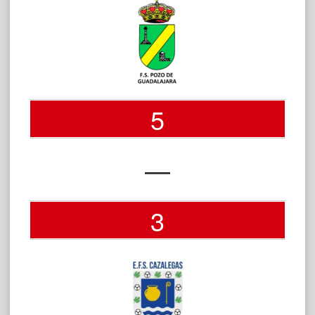
5
—
3