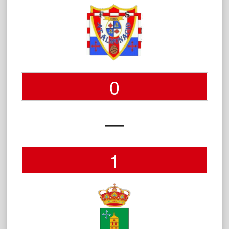
0
—
1