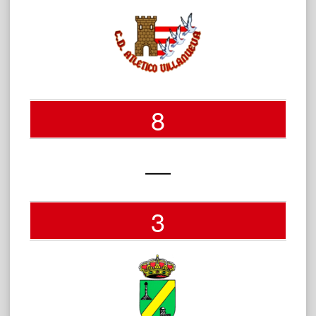
8
—
3