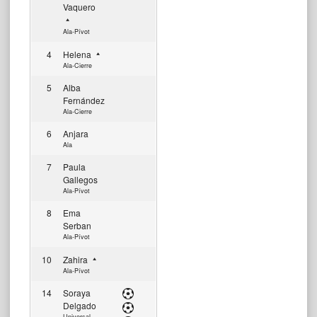
Vaquero
Ala-Pívot
4
Helena
Ala-Cierre
5
Alba
Fernández
Ala-Cierre
6
Anjara
Ala
7
Paula
Gallegos
Ala-Pívot
8
Ema
Serban
Ala-Pívot
10
Zahira
Ala-Pívot
14
Soraya
Delgado
Universal