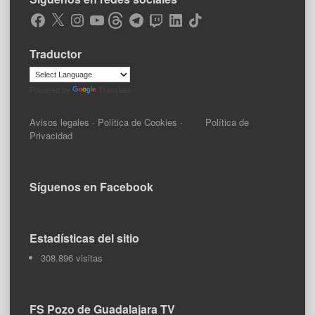
Facebook
X
Instagram
YouTube
Threads
Telegram
Twitch
LinkedIn
TikTok
Traductor
Powered by
Translate
Avisos legales
·
Política de Cookies
·
Política de
Privacidad
Síguenos en Facebook
Estadísticas del sitio
308.896 visitas
FS Pozo de Guadalajara TV