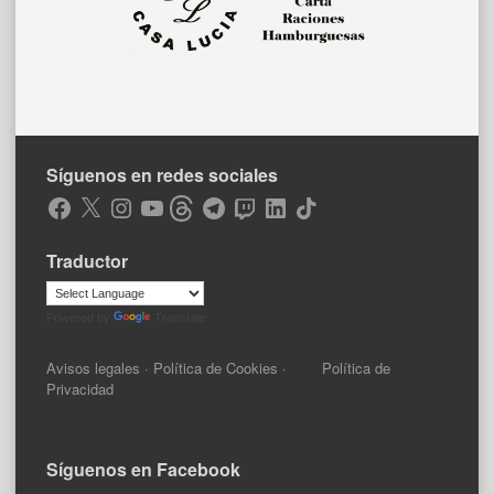
Síguenos en redes sociales
Facebook
X
Instagram
YouTube
Threads
Telegram
Twitch
LinkedIn
TikTok
Traductor
Powered by
Translate
Avisos legales
·
Política de Cookies
·
Política de
Privacidad
Síguenos en Facebook