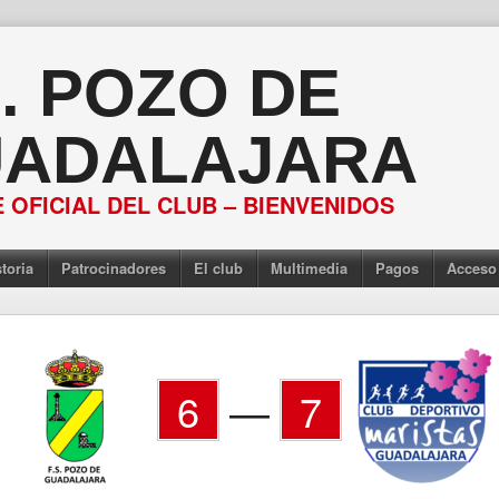
S. POZO DE
ADALAJARA
 OFICIAL DEL CLUB – BIENVENIDOS
toria
Patrocinadores
El club
Multimedia
Pagos
Acceso
6
—
7