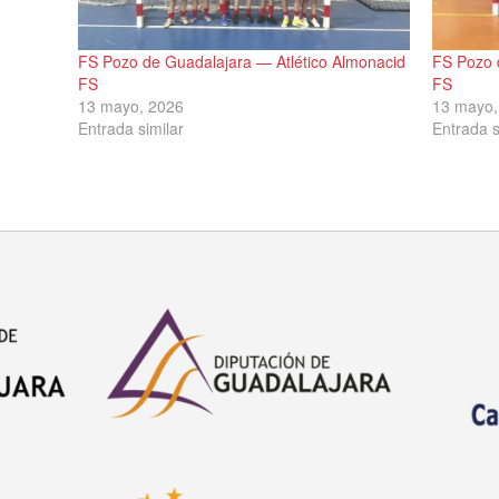
inuto de
FS Pozo de Guadalajara — Atlético Almonacid
FS Pozo 
FS
FS
13 mayo, 2026
13 mayo,
Entrada similar
Entrada s