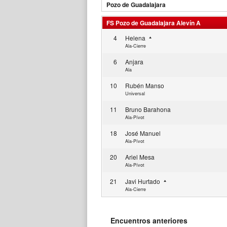
Pozo de Guadalajara
FS Pozo de Guadalajara Alevín A
4
Helena
Ala-Cierre
6
Anjara
Ala
10
Rubén Manso
Universal
11
Bruno Barahona
Ala-Pívot
18
José Manuel
Ala-Pívot
20
Ariel Mesa
Ala-Pívot
21
Javi Hurtado
Ala-Cierre
Encuentros anteriores