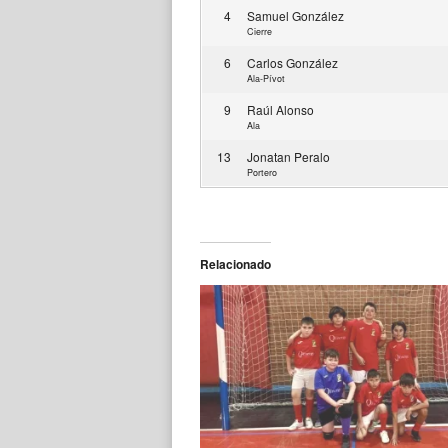
4
Samuel González
Cierre
6
Carlos González
Ala-Pívot
9
Raúl Alonso
Ala
13
Jonatan Peralo
Portero
Relacionado