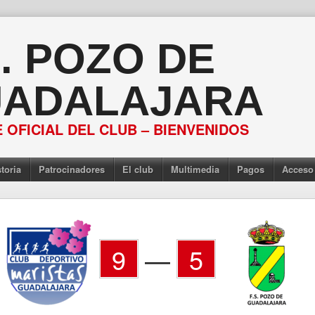
S. POZO DE
ADALAJARA
 OFICIAL DEL CLUB – BIENVENIDOS
toria
Patrocinadores
El club
Multimedia
Pagos
Acceso
9
—
5