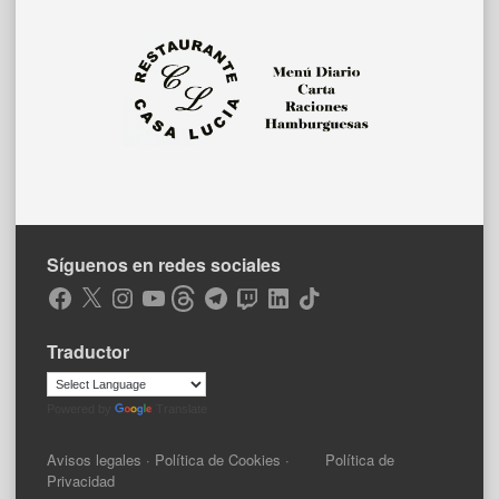
Síguenos en redes sociales
Facebook
X
Instagram
YouTube
Threads
Telegram
Twitch
LinkedIn
TikTok
Traductor
Powered by
Translate
Avisos legales
·
Política de Cookies
·
Política de
Privacidad