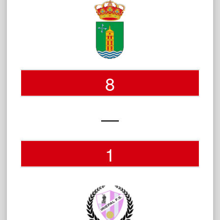
8
—
1