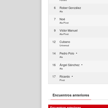
Portero
6
Rober González
Ala
7
Noé
Ala-Pívot
9
Víctor Manuel
Ala-Pívot
12
Cubano
Universal
14
Pedro Polo
Ala
16
Ángel Sánchez
Ala
17
Ricardo
Pívot
Encuentros anteriores
Encuentros anteriores