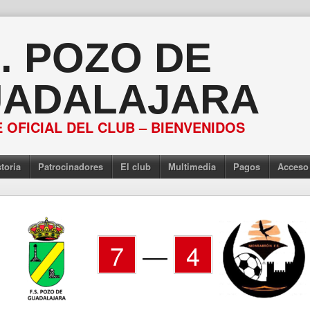
S. POZO DE
ADALAJARA
 OFICIAL DEL CLUB – BIENVENIDOS
toria
Patrocinadores
El club
Multimedia
Pagos
Acceso
7
—
4