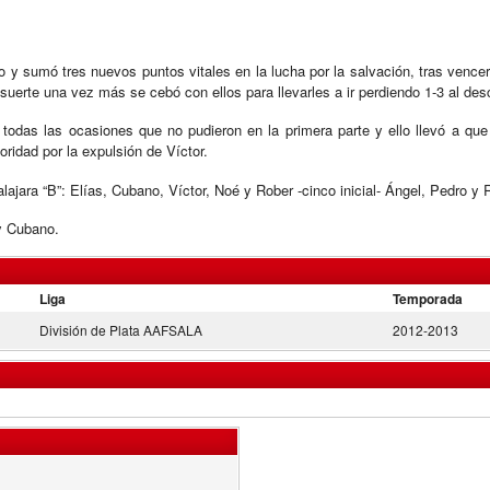
 y sumó tres nuevos puntos vitales en la lucha por la salvación, tras vence
 suerte una vez más se cebó con ellos para llevarles a ir perdiendo 1-3 al de
odas las ocasiones que no pudieron en la primera parte y ello llevó a que 
oridad por la expulsión de Víctor.
ara “B”: Elías, Cubano, Víctor, Noé y Rober -cinco inicial- Ángel, Pedro y 
 y Cubano.
Liga
Temporada
División de Plata AAFSALA
2012-2013