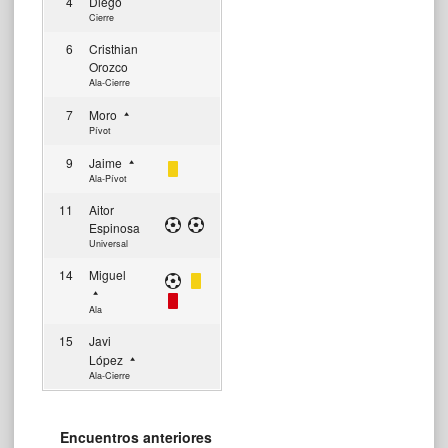
4
Diego
Cierre
6
Cristhian
Orozco
Ala-Cierre
7
Moro
Pívot
9
Jaime
Ala-Pívot
11
Aitor
Espinosa
Universal
14
Miguel
Ala
15
Javi
López
Ala-Cierre
Encuentros anteriores