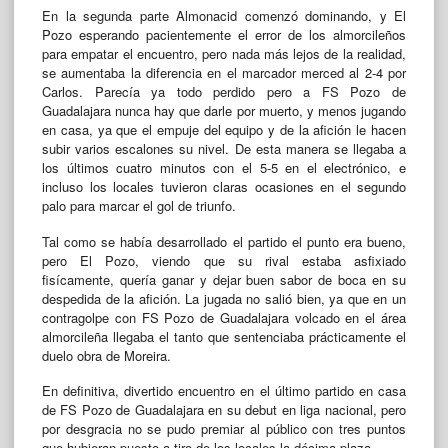
En la segunda parte Almonacid comenzó dominando, y El
Pozo esperando pacientemente el error de los almorcileños
para empatar el encuentro, pero nada más lejos de la realidad,
se aumentaba la diferencia en el marcador merced al 2-4 por
Carlos. Parecía ya todo perdido pero a FS Pozo de
Guadalajara nunca hay que darle por muerto, y menos jugando
en casa, ya que el empuje del equipo y de la afición le hacen
subir varios escalones su nivel. De esta manera se llegaba a
los últimos cuatro minutos con el 5-5 en el electrónico, e
incluso los locales tuvieron claras ocasiones en el segundo
palo para marcar el gol de triunfo.
Tal como se había desarrollado el partido el punto era bueno,
pero El Pozo, viendo que su rival estaba asfixiado
fisícamente, quería ganar y dejar buen sabor de boca en su
despedida de la afición. La jugada no salió bien, ya que en un
contragolpe con FS Pozo de Guadalajara volcado en el área
almorcileña llegaba el tanto que sentenciaba prácticamente el
duelo obra de Moreira.
En definitiva, divertido encuentro en el último partido en casa
de FS Pozo de Guadalajara en su debut en liga nacional, pero
por desgracia no se pudo premiar al público con tres puntos
que hubieran puesto a tiro de los locales la décima plaza.