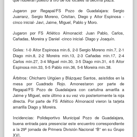
Jugaron por Regapal/FS Pozo de Guadalajara: Sergio
Juarranz, Sergio Moreno, Cristian, Diego y Aitor Espinosa -
cinco inicial- Javi, Jaime, Miguel, Pablo y Moro.
Jugaron por FS Atlético Almonacid: Juan Pablo, Carlos,
Cañadas, Moreira y Daniel -cinco inicial- Diago y Joaquín.
Goles: 1-0 Aitor Espinosa min.6, 2-0 Sergio Moreno min.7, 2-1
Diago min.8, 2-2 Moreira min.13, 2-3 Cañadas min.17, 2-4
Carlos min.27, 3-4 Miguel min.30, 3-5 Diago min.31, 4-5 Aitor
Espinosa min.33, 5-5 Pablo min.36, 5-6 Moreira min.38.
Árbitros: Chicharro Urigüen y Blázquez Santos, asistidos en la
mesa por Cuadrado Rojo. Amonestaron por parte de
Regapal/FS Pozo de Guadalajara con cartulina amarilla a
Jaime y Miguel, este último a su vez vio posteriormente la roja
directa. Por parte de FS Atlético Almonacid vieron la tarjeta
amarilla Diago y Moreira.
Incidencias: Polideportivo Municipal Pozo de Guadalajara,
buena entrada para presenciar este encuentro correspondiente
a la 29ª jornada de Primera División Nacional “B” en su Grupo
XVI.