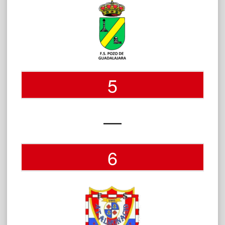
5
—
6