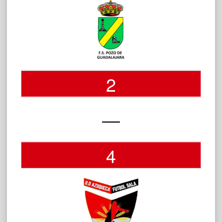
2
—
4