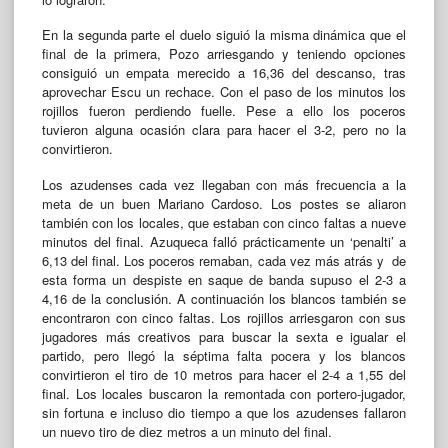
En la segunda parte el duelo siguió la misma dinámica que el
final de la primera, Pozo arriesgando y teniendo opciones
consiguió un empata merecido a 16,36 del descanso, tras
aprovechar Escu un rechace. Con el paso de los minutos los
rojillos fueron perdiendo fuelle. Pese a ello los poceros
tuvieron alguna ocasión clara para hacer el 3-2, pero no la
convirtieron.
Los azudenses cada vez llegaban con más frecuencia a la
meta de un buen Mariano Cardoso. Los postes se aliaron
también con los locales, que estaban con cinco faltas a nueve
minutos del final. Azuqueca falló prácticamente un ‘penalti’ a
6,13 del final. Los poceros remaban, cada vez más atrás y de
esta forma un despiste en saque de banda supuso el 2-3 a
4,16 de la conclusión. A continuación los blancos también se
encontraron con cinco faltas. Los rojillos arriesgaron con sus
jugadores más creativos para buscar la sexta e igualar el
partido, pero llegó la séptima falta pocera y los blancos
convirtieron el tiro de 10 metros para hacer el 2-4 a 1,55 del
final. Los locales buscaron la remontada con portero-jugador,
sin fortuna e incluso dio tiempo a que los azudenses fallaron
un nuevo tiro de diez metros a un minuto del final.