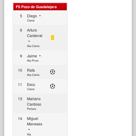
FS Pozo de Guadalajara
5
Diego
Cierre
6
Arturo
Cardenal
Ala-Cierre
9
Jaime
Ala-Pívot
10
Rafa
Ala-Cierre
11
Escu
Cierre
13
Mariano
Cardoso
Portero
14
Miguel
Meneses
Ala