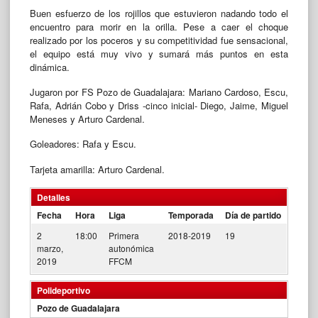
Buen esfuerzo de los rojillos que estuvieron nadando todo el
encuentro para morir en la orilla. Pese a caer el choque
realizado por los poceros y su competitividad fue sensacional,
el equipo está muy vivo y sumará más puntos en esta
dinámica.
Jugaron por FS Pozo de Guadalajara: Mariano Cardoso, Escu,
Rafa, Adrián Cobo y Driss -cinco inicial- Diego, Jaime, Miguel
Meneses y Arturo Cardenal.
Goleadores: Rafa y Escu.
Tarjeta amarilla: Arturo Cardenal.
Detalles
Fecha
Hora
Liga
Temporada
Día de partido
2
18:00
Primera
2018-2019
19
marzo,
autonómica
2019
FFCM
Polideportivo
Pozo de Guadalajara