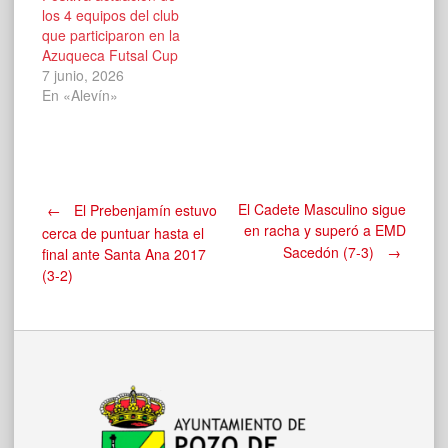
los 4 equipos del club
que participaron en la
Azuqueca Futsal Cup
7 junio, 2026
En «Alevín»
Navegación
El Cadete Masculino sigue
←
El Prebenjamín estuvo
en racha y superó a EMD
cerca de puntuar hasta el
Sacedón (7-3)
→
final ante Santa Ana 2017
de
(3-2)
entradas