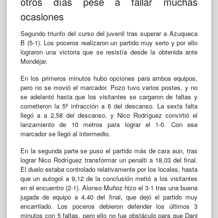
otros días pese a fallar muchas
ocasiones
Segundo triunfo del curso del juvenil tras superar a Azuqueca
B (5-1). Los poceros realizaron un partido muy serio y por ello
lograron una victoria que se resistía desde la obtenida ante
Mondéjar.
En los primeros minutos hubo opciones para ambos equipos,
pero no se movió el marcador. Pozo tuvo varios postes, y no
se adelantó hasta que los visitantes se cargaron de faltas y
cometieron la 5ª infracción a 6 del descanso. La sexta falta
llegó a a 2,58 del descanso, y Nico Rodríguez convirtió el
lanzamiento de 10 metros para lograr el 1-0. Con ese
marcador se llegó al intermedio.
En la segunda parte se puso el partido más de cara aún, tras
lograr Nico Rodríguez transformar un penalti a 18,03 del final.
El duelo estaba controlado relativamente por los locales, hasta
que un autogol a 9,12 de la conclusión metió a los visitantes
en el encuentro (2-1). Alonso Muñoz hizo el 3-1 tras una buena
jugada de equipo a 4,40 del final, que dejó el partido muy
encarrilado. Los poceros debieron defender los últimos 3
minutos con 5 faltas, pero ello no fue obstáculo para que Dani