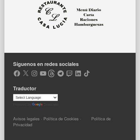
Síguenos en redes sociales
Facebook
X
Instagram
YouTube
Threads
Telegram
Twitch
LinkedIn
TikTok
Traductor
Powered by
Translate
Avisos legales
·
Política de Cookies
·
Política de
Privacidad