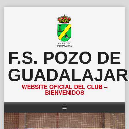
Saltar
al
contenido
F.S. POZO DE
GUADALAJAR
WEBSITE OFICIAL DEL CLUB –
BIENVENIDOS