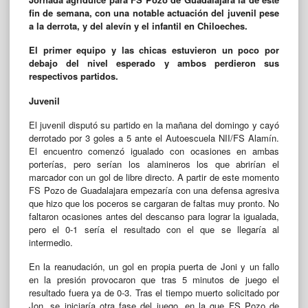
fin de semana, con una notable actuación del juvenil pese
a la derrota, y del alevín y el infantil en Chiloeches.
El primer equipo y las chicas estuvieron un poco por
debajo del nivel esperado y ambos perdieron sus
respectivos partidos.
Juvenil
El juvenil disputó su partido en la mañana del domingo y cayó
derrotado por 3 goles a 5 ante el Autoescuela NII/FS Alamín.
El encuentro comenzó igualado con ocasiones en ambas
porterías, pero serían los alamineros los que abrirían el
marcador con un gol de libre directo. A partir de este momento
FS Pozo de Guadalajara empezaría con una defensa agresiva
que hizo que los poceros se cargaran de faltas muy pronto. No
faltaron ocasiones antes del descanso para lograr la igualada,
pero el 0-1 sería el resultado con el que se llegaría al
intermedio.
En la reanudación, un gol en propia puerta de Joni y un fallo
en la presión provocaron que tras 5 minutos de juego el
resultado fuera ya de 0-3. Tras el tiempo muerto solicitado por
Jon, se iniciaría otra fase del juego, en la que FS Pozo de