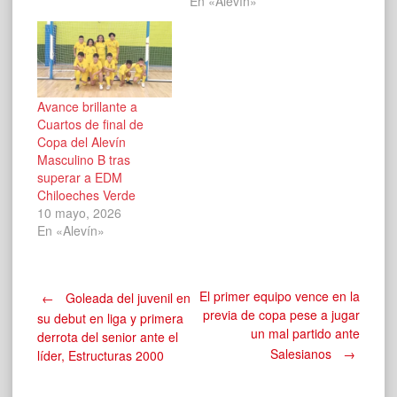
En «Alevín»
Avance brillante a
Cuartos de final de
Copa del Alevín
Masculino B tras
superar a EDM
Chiloeches Verde
10 mayo, 2026
En «Alevín»
Navegación
El primer equipo vence en la
←
Goleada del juvenil en
previa de copa pese a jugar
su debut en liga y primera
un mal partido ante
derrota del senior ante el
de
Salesianos
→
líder, Estructuras 2000