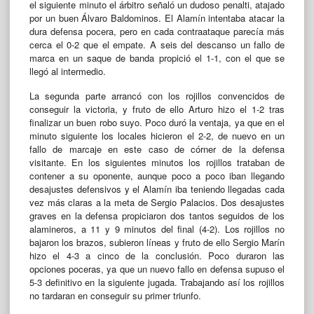
el siguiente minuto el árbitro señaló un dudoso penalti, atajado
por un buen Álvaro Baldominos. El Alamín intentaba atacar la
dura defensa pocera, pero en cada contraataque parecía más
cerca el 0-2 que el empate. A seis del descanso un fallo de
marca en un saque de banda propició el 1-1, con el que se
llegó al intermedio.
La segunda parte arrancó con los rojillos convencidos de
conseguir la victoria, y fruto de ello Arturo hizo el 1-2 tras
finalizar un buen robo suyo. Poco duró la ventaja, ya que en el
minuto siguiente los locales hicieron el 2-2, de nuevo en un
fallo de marcaje en este caso de córner de la defensa
visitante. En los siguientes minutos los rojillos trataban de
contener a su oponente, aunque poco a poco iban llegando
desajustes defensivos y el Alamín iba teniendo llegadas cada
vez más claras a la meta de Sergio Palacios. Dos desajustes
graves en la defensa propiciaron dos tantos seguidos de los
alamineros, a 11 y 9 minutos del final (4-2). Los rojillos no
bajaron los brazos, subieron líneas y fruto de ello Sergio Marín
hizo el 4-3 a cinco de la conclusión. Poco duraron las
opciones poceras, ya que un nuevo fallo en defensa supuso el
5-3 definitivo en la siguiente jugada. Trabajando así los rojillos
no tardaran en conseguir su primer triunfo.