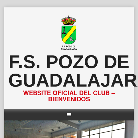
Saltar
al
contenido
F.S. POZO DE
GUADALAJAR
WEBSITE OFICIAL DEL CLUB –
BIENVENIDOS