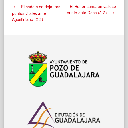
Navegación
El Honor suma un valioso
←
El cadete se deja tres
punto ante Deca (3-3)
→
puntos vitales ante
Agustiniano (2-3)
de
entradas