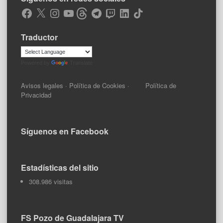
Facebook
X
Instagram
YouTube
Threads
Telegram
Twitch
LinkedIn
TikTok
Traductor
Powered by
Translate
Avisos legales
·
Política de Cookies
·
Política de
Privacidad
Síguenos en Facebook
Estadísticas del sitio
308.986 visitas
FS Pozo de Guadalajara TV