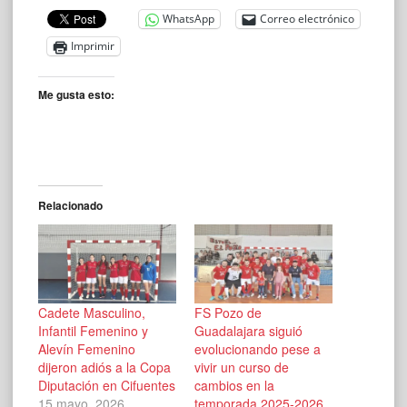
WhatsApp
Correo electrónico
Imprimir
Me gusta esto:
Relacionado
Cadete Masculino,
FS Pozo de
Infantil Femenino y
Guadalajara siguió
Alevín Femenino
evolucionando pese a
dijeron adiós a la Copa
vivir un curso de
Diputación en Cifuentes
cambios en la
15 mayo, 2026
temporada 2025-2026