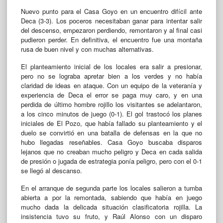
Nuevo punto para el Casa Goyo en un encuentro difícil ante
Deca (3-3). Los poceros necesitaban ganar para intentar salir
del descenso, empezaron perdiendo, remontaron y al final casi
pudieron perder. En definitiva, el encuentro fue una montaña
rusa de buen nivel y con muchas alternativas.
El planteamiento inicial de los locales era salir a presionar,
pero no se lograba apretar bien a los verdes y no había
claridad de ideas en ataque. Con un equipo de la veteranía y
experiencia de Deca el error se paga muy caro, y en una
perdida de último hombre rojillo los visitantes se adelantaron,
a los cinco minutos de juego (0-1). El gol trastocó los planes
iniciales de El Pozo, que había fallado su planteamiento y el
duelo se convirtió en una batalla de defensas en la que no
hubo llegadas reseñables. Casa Goyo buscaba disparos
lejanos que no creaban mucho peligro y Deca en cada salida
de presión o jugada de estrategia ponía peligro, pero con el 0-1
se llegó al descanso.
En el arranque de segunda parte los locales salieron a tumba
abierta a por la remontada, sabiendo que había en juego
mucho dada la delicada situación clasificatoria rojilla. La
insistencia tuvo su fruto, y Raúl Alonso con un disparo