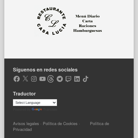
Síguenos en redes sociales
Facebook
X
Instagram
YouTube
Threads
Telegram
Twitch
LinkedIn
TikTok
Traductor
Powered by
Translate
Avisos legales
·
Política de Cookies
·
Política de
Privacidad