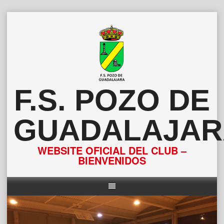
Saltar
al
contenido
F.S. POZO DE
GUADALAJAR
WEBSITE OFICIAL DEL CLUB –
BIENVENIDOS