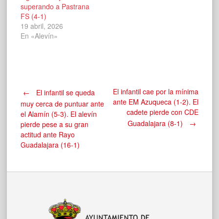
superando a Pastrana
FS (4-1)
19 abril, 2026
En «Alevín»
Navegación
El infantil cae por la mínima
←
El infantil se queda
ante EM Azuqueca (1-2). El
muy cerca de puntuar ante
cadete pierde con CDE
el Alamín (5-3). El alevín
de
Guadalajara (8-1)
→
pierde pese a su gran
actitud ante Rayo
entradas
Guadalajara (16-1)