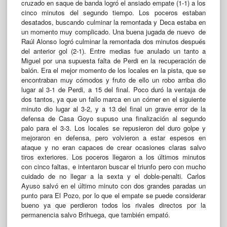
cruzado en saque de banda logró el ansiado empate (1-1) a los
cinco minutos del segundo tiempo. Los poceros estaban
desatados, buscando culminar la remontada y Deca estaba en
un momento muy complicado. Una buena jugada de nuevo de
Raúl Alonso logró culminar la remontada dos minutos después
del anterior gol (2-1). Entre medias fue anulado un tanto a
Miguel por una supuesta falta de Perdi en la recuperación de
balón. Era el mejor momento de los locales en la pista, que se
encontraban muy cómodos y fruto de ello un robo arriba dio
lugar al 3-1 de Perdi, a 15 del final. Poco duró la ventaja de
dos tantos, ya que un fallo marca en un córner en el siguiente
minuto dio lugar al 3-2, y a 13 del final un grave error de la
defensa de Casa Goyo supuso una finalización al segundo
palo para el 3-3. Los locales se repusieron del duro golpe y
mejoraron en defensa, pero volvieron a estar espesos en
ataque y no eran capaces de crear ocasiones claras salvo
tiros exteriores. Los poceros llegaron a los últimos minutos
con cinco faltas, e intentaron buscar el triunfo pero con mucho
cuidado de no llegar a la sexta y el doble-penalti. Carlos
Ayuso salvó en el último minuto con dos grandes paradas un
punto para El Pozo, por lo que el empate se puede considerar
bueno ya que perdieron todos los rivales directos por la
permanencia salvo Brihuega, que también empató.