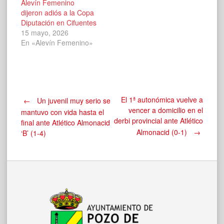
Alevín Femenino
dijeron adiós a la Copa
Diputación en Cifuentes
15 mayo, 2026
En «Alevín Femenino»
Navegación
El 1ª autonómica vuelve a
←
Un juvenil muy serio se
vencer a domicilio en el
mantuvo con vida hasta el
derbi provincial ante Atlético
final ante Atlético Almonacid
de
Almonacid (0-1)
→
‘B’ (1-4)
entradas