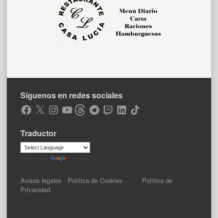
Síguenos en redes sociales
Facebook
X
Instagram
YouTube
Threads
Telegram
Twitch
LinkedIn
TikTok
Traductor
Powered by
Translate
Avisos legales
·
Política de Cookies
·
Política de
Privacidad