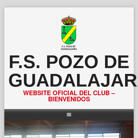
Saltar
al
contenido
F.S. POZO DE
GUADALAJAR
WEBSITE OFICIAL DEL CLUB –
BIENVENIDOS