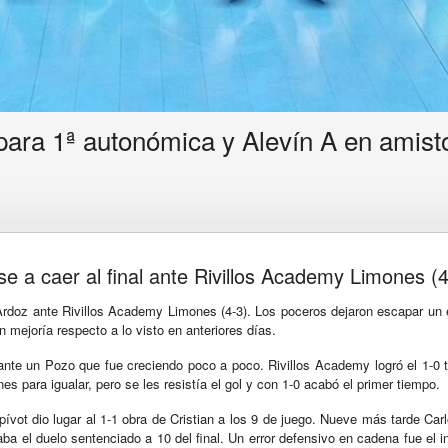
ara 1ª autonómica y Alevín A en amisto
e a caer al final ante Rivillos Academy Limones (4
Ardoz ante Rivillos Academy Limones (4-3). Los poceros dejaron escapar un 
n mejoría respecto a lo visto en anteriores días.
te un Pozo que fue creciendo poco a poco. Rivillos Academy logró el 1-0 t
s para igualar, pero se les resistía el gol y con 1-0 acabó el primer tiempo.
vot dio lugar al 1-1 obra de Cristian a los 9 de juego. Nueve más tarde Car
ba el duelo sentenciado a 10 del final. Un error defensivo en cadena fue el i