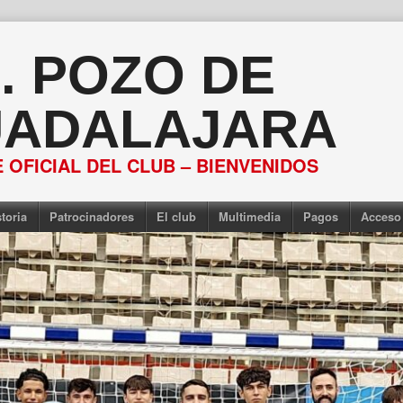
S. POZO DE
ADALAJARA
 OFICIAL DEL CLUB – BIENVENIDOS
toria
Patrocinadores
El club
Multimedia
Pagos
Acceso