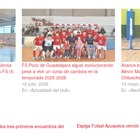
lentía
FS Pozo de Guadalajara siguió evolucionando
Avance br
s FS (5-
pese a vivir un curso de cambios en la
Alevín M
temporada 2025-2026
Chiloech
16 julio, 2026
10 mayo,
En «Actualidad del club»
En «Alev
Espiga Futsal Azuqueca venció
os tres primeros encuentros del