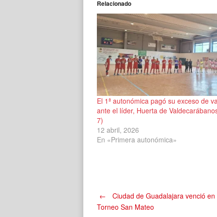
Relacionado
El 1ª autonómica pagó su exceso de va
ante el líder, Huerta de Valdecarábano
7)
12 abril, 2026
En «Primera autonómica»
Navegación
←
Ciudad de Guadalajara venció en l
Torneo San Mateo