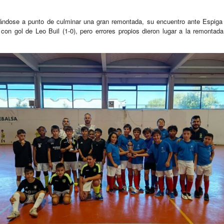
edándose a punto de culminar una gran remontada, su encuentro ante Espig
con gol de Leo Buil (1-0), pero errores propios dieron lugar a la remontada