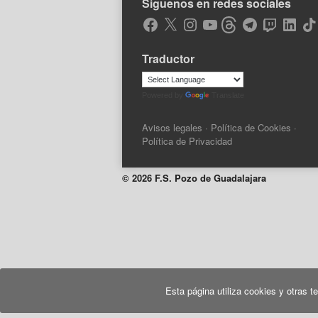
Síguenos en redes sociales
Facebook
X
Instagram
YouTube
Threads
Telegram
Twitch
LinkedIn
Tik
Traductor
Powered by
Translate
Avisos legales
·
Política de Cookies
·
Política de Privacidad
© 2026 F.S. Pozo de Guadalajara
Esta página utiliza cookies y otras 