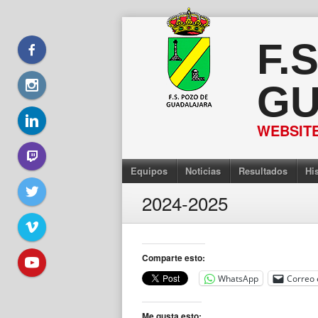
Saltar
al
F.
contenido
GU
WEBSITE
Equipos
Noticias
Resultados
His
2024-2025
Comparte esto:
WhatsApp
Correo 
Me gusta esto: