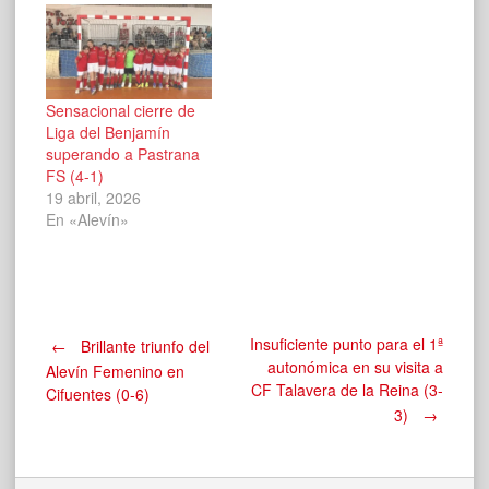
Sensacional cierre de
Liga del Benjamín
superando a Pastrana
FS (4-1)
19 abril, 2026
En «Alevín»
Navegación
Insuficiente punto para el 1ª
←
Brillante triunfo del
autonómica en su visita a
Alevín Femenino en
CF Talavera de la Reina (3-
Cifuentes (0-6)
de
3)
→
entradas