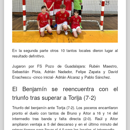
En la segunda parte otros 10 tantos locales dieron lugar al
resultado definitivo.
Jugaron por FS Pozo de Guadalajara: Rubén Maestro,
Sebastián Ploia, Adrián Nadador, Felipe Zapata y David
Enachescu -cinco inicial- Adrián Alcaraz y Pablo Sánchez.
El Benjamín se reencuentra con el
triunfo tras superar a Torija (7-2)
Triunfo del benjamín ante Torija (7-2). Los poceros encarrilaron
pronto el duelo con tantos de Bruno y Aitor a 16 y 14 del
intermedio tras banda y falta directa (2-0). Raúl y Aitor
ampliaron ventaja a 5 del descanso y en el último minuto del
primer tiempo para llevar el 4-0 para los locales al intermedio.