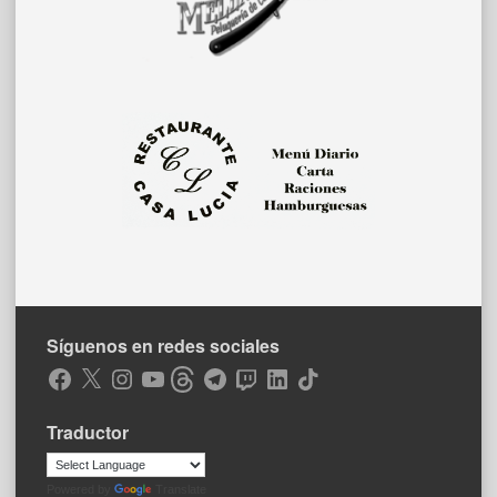
Síguenos en redes sociales
Facebook
X
Instagram
YouTube
Threads
Telegram
Twitch
LinkedIn
TikTok
Traductor
Powered by
Translate