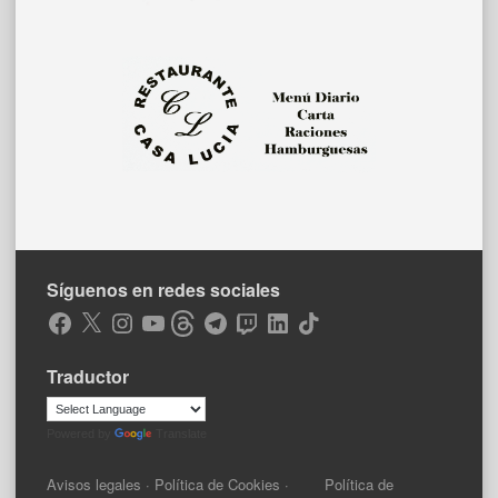
Síguenos en redes sociales
Facebook
X
Instagram
YouTube
Threads
Telegram
Twitch
LinkedIn
TikTok
Traductor
Powered by
Translate
Avisos legales
·
Política de Cookies
·
Política de