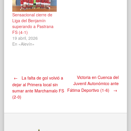
Sensacional cierre de
Liga del Benjamín
superando a Pastrana
FS (4-1)
19 abril, 2026
En «Alevín»
Navegación
Victoria en Cuenca del
←
La falta de gol volvió a
Juvenil Autonómico ante
dejar al Primera local sin
Fátima Deportivo (1-6)
→
sumar ante Marchamalo FS
de
(2-0)
entradas