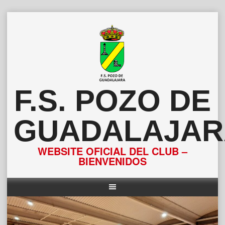
Saltar
al
contenido
F.S. POZO DE
GUADALAJAR
WEBSITE OFICIAL DEL CLUB –
BIENVENIDOS