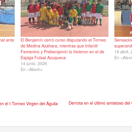
nal ante
El Benjamín cerró curso disputando el Torneo
Sensacion
de Medina Azahara, mientras que Infantil
superand
Femenino y Prebenjamín lo hicieron en el de
19 abril,
Espiga Futsal Azuqueca
En «Alev
14 junio, 2026
En «Alevín»
Derrota en el último amistoso d
en el I Torneo Virgen del Águila