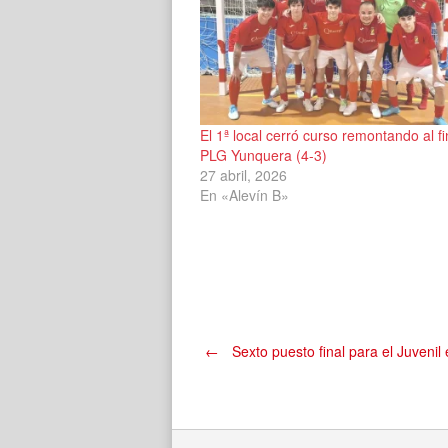
El 1ª local cerró curso remontando al fi
PLG Yunquera (4-3)
27 abril, 2026
En «Alevín B»
Navegación
←
Sexto puesto final para el Juvenil 
de