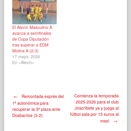
El Alevín Masculino A
avanza a semifinales
de Copa Diputación
tras superar a EDM
Molina A (2-3)
17 mayo, 2026
En «Alevín»
Navegación
Comienza la temporada
←
Remontada exprés del
2025-2026 para el club
1ª autonómica para
¡Inscríbete ya y juega al
recuperar la 3ª plaza ante
de
fútbol-sala por 15 euros al
Dosbarrios (3-2)
mes!
→