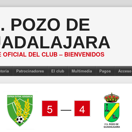
S. POZO DE
ADALAJARA
 OFICIAL DEL CLUB – BIENVENIDOS
toria
Patrocinadores
El club
Multimedia
Pagos
Acceso
5
—
4