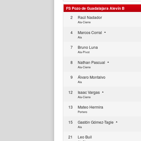
FS Pozo de Guadalajara Alevín B
2
Raúl Nadador
Ala-Cierre
4
Marcos Corral
Ala
7
Bruno Luna
Ala-Pívot
8
Nathan Pascual
Ala-Cierre
9
Álvaro Montalvo
Ala
12
Isaac Vargas
Ala-Cierre
13
Mateo Hermira
Portero
15
Gastón Gómez-Tagle
Ala
21
Leo Buil