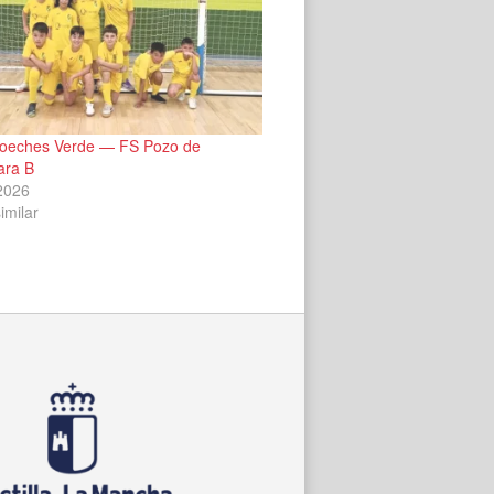
oeches Verde — FS Pozo de
ara B
2026
imilar