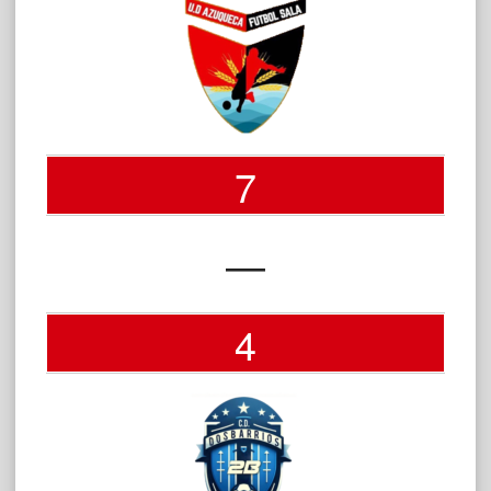
7
—
4