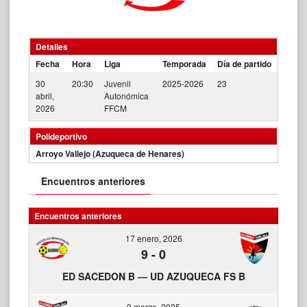
Detalles
Fecha
Hora
Liga
Temporada
Día de partido
30
20:30
Juvenil
2025-2026
23
abril,
Autonómica
2026
FFCM
Polideportivo
Arroyo Vallejo (Azuqueca de Henares)
Encuentros anteriores
Encuentros anteriores
17 enero, 2026
9
-
0
ED SACEDON B — UD AZUQUECA FS B
9 marzo, 2025